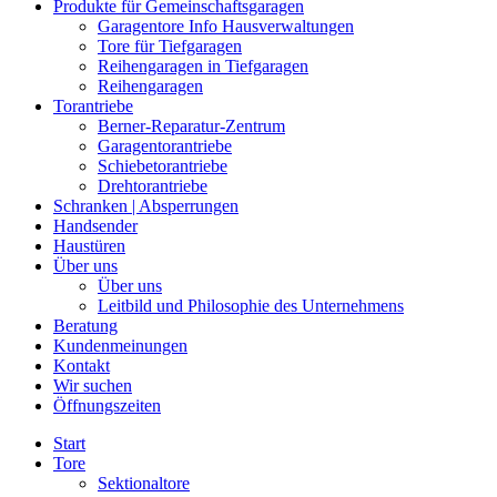
Produkte für Gemeinschaftsgaragen
Garagentore Info Hausverwaltungen
Tore für Tiefgaragen
Reihengaragen in Tiefgaragen
Reihengaragen
Torantriebe
Berner-Reparatur-Zentrum
Garagentorantriebe
Schiebetorantriebe
Drehtorantriebe
Schranken | Absperrungen
Handsender
Haustüren
Über uns
Über uns
Leitbild und Philosophie des Unternehmens
Beratung
Kundenmeinungen
Kontakt
Wir suchen
Öffnungszeiten
Start
Tore
Sektionaltore