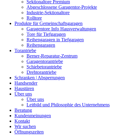
Sektionaltore Premium
Abgeschlossene Garagentor-Projekte
Industrie-Sektionaltore
Rolltore
Produkte für Gemeinschaftsgaragen
Garagentore Info Hausverwaltungen
Tore für Tiefgaragen
Reihengaragen in Tiefgaragen
Reihengaragen
Torantriebe
Berner-Reparatur-Zentrum
Garagentorantriebe
Schiebetorantriebe
Drehtorantriebe
Schranken | Absperrungen
Handsender
Haustüren
Über uns
Über uns
Leitbild und Philosophie des Unternehmens
Beratung
Kundenmeinungen
Kontakt
Wir suchen
Öffnungszeiten