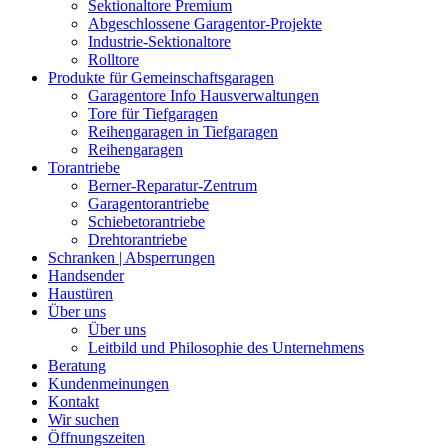
Sektionaltore Premium
Abgeschlossene Garagentor-Projekte
Industrie-Sektionaltore
Rolltore
Produkte für Gemeinschaftsgaragen
Garagentore Info Hausverwaltungen
Tore für Tiefgaragen
Reihengaragen in Tiefgaragen
Reihengaragen
Torantriebe
Berner-Reparatur-Zentrum
Garagentorantriebe
Schiebetorantriebe
Drehtorantriebe
Schranken | Absperrungen
Handsender
Haustüren
Über uns
Über uns
Leitbild und Philosophie des Unternehmens
Beratung
Kundenmeinungen
Kontakt
Wir suchen
Öffnungszeiten