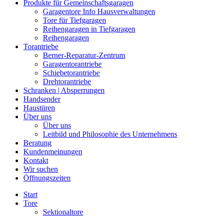
Produkte für Gemeinschaftsgaragen
Garagentore Info Hausverwaltungen
Tore für Tiefgaragen
Reihengaragen in Tiefgaragen
Reihengaragen
Torantriebe
Berner-Reparatur-Zentrum
Garagentorantriebe
Schiebetorantriebe
Drehtorantriebe
Schranken | Absperrungen
Handsender
Haustüren
Über uns
Über uns
Leitbild und Philosophie des Unternehmens
Beratung
Kundenmeinungen
Kontakt
Wir suchen
Öffnungszeiten
Start
Tore
Sektionaltore