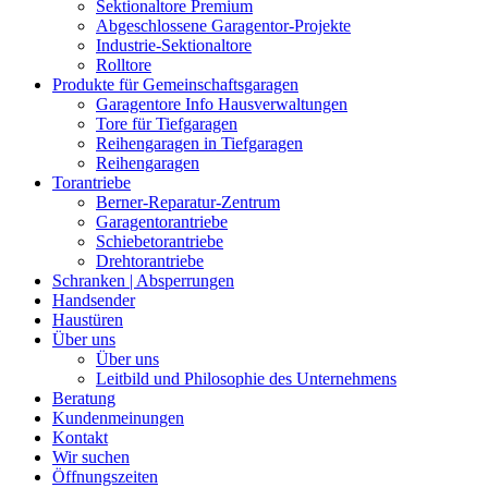
Sektionaltore Premium
Abgeschlossene Garagentor-Projekte
Industrie-Sektionaltore
Rolltore
Produkte für Gemeinschaftsgaragen
Garagentore Info Hausverwaltungen
Tore für Tiefgaragen
Reihengaragen in Tiefgaragen
Reihengaragen
Torantriebe
Berner-Reparatur-Zentrum
Garagentorantriebe
Schiebetorantriebe
Drehtorantriebe
Schranken | Absperrungen
Handsender
Haustüren
Über uns
Über uns
Leitbild und Philosophie des Unternehmens
Beratung
Kundenmeinungen
Kontakt
Wir suchen
Öffnungszeiten