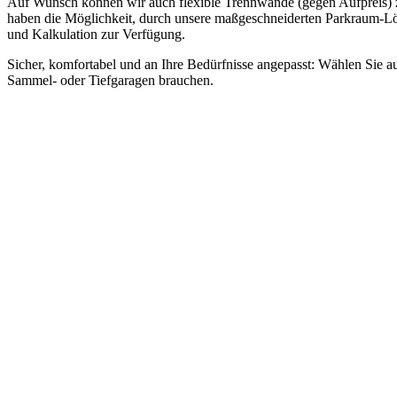
Auf Wunsch können wir auch flexible Trennwände (gegen Aufpreis) zw
haben die Möglichkeit, durch unsere maßgeschneiderten Parkraum-Lösu
und Kalkulation zur Verfügung.
Sicher, komfortabel und an Ihre Bedürfnisse angepasst: Wählen Sie a
Sammel- oder Tiefgaragen brauchen.