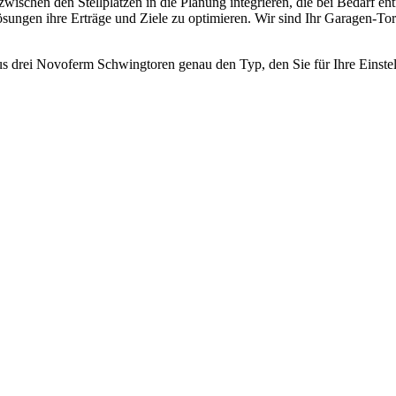
ischen den Stellplätzen in die Planung integrieren, die bei Bedarf en
ngen ihre Erträge und Ziele zu optimieren. Wir sind Ihr Garagen-Tor-
us drei Novoferm Schwingtoren genau den Typ, den Sie für Ihre Einstell