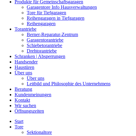
Produkte für Gemeinschaftsgaragen
Garagentore Info Hausverwaltungen
Tore für Tiefgaragen
Reihengaragen in Tiefgaragen
Reihengaragen
Torantriebe
Berner-Reparatur-Zentrum
Garagentorantriebe
Schiebetorantriebe
Drehtorantriebe
Schranken | Absperrungen
Handsender
Haustüren
Über uns
Über uns
Leitbild und Philosophie des Unternehmens
Beratung
Kundenmeinungen
Kontakt
Wir suchen
Öffnungszeiten
Start
Tore
Sektionaltore