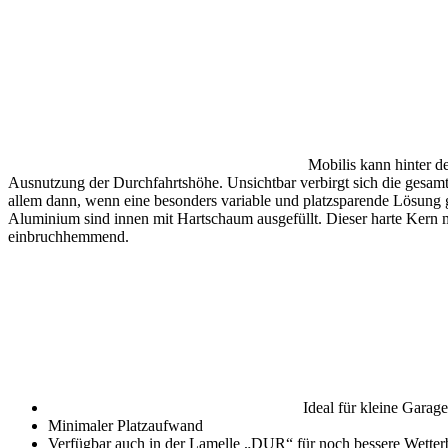
Mobilis kann hinter d
Ausnutzung der Durchfahrtshöhe. Unsichtbar verbirgt sich die gesamt
allem dann, wenn eine besonders variable und platzsparende Lösung
Aluminium sind innen mit Hartschaum ausgefüllt. Dieser harte Kern 
einbruchhemmend.
Ideal für kleine Garag
Minimaler Platzaufwand
Verfügbar auch in der Lamelle „DUR“ für noch bessere Wetterb