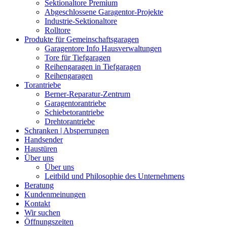
Sektionaltore Premium
Abgeschlossene Garagentor-Projekte
Industrie-Sektionaltore
Rolltore
Produkte für Gemeinschaftsgaragen
Garagentore Info Hausverwaltungen
Tore für Tiefgaragen
Reihengaragen in Tiefgaragen
Reihengaragen
Torantriebe
Berner-Reparatur-Zentrum
Garagentorantriebe
Schiebetorantriebe
Drehtorantriebe
Schranken | Absperrungen
Handsender
Haustüren
Über uns
Über uns
Leitbild und Philosophie des Unternehmens
Beratung
Kundenmeinungen
Kontakt
Wir suchen
Öffnungszeiten