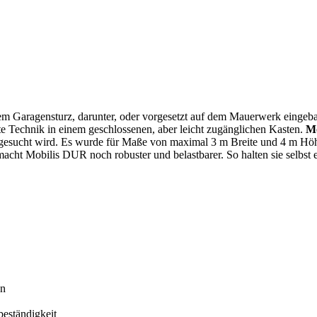
em Garagensturz, darunter, oder vorgesetzt auf dem Mauerwerk eingebau
e Technik in einem geschlossenen, aber leicht zugänglichen Kasten.
Mo
 gesucht wird. Es wurde für Maße von maximal 3 m Breite und 4 m Hö
macht Mobilis DUR noch robuster und belastbarer. So halten sie selbs
en
eständigkeit