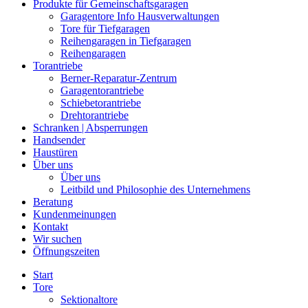
Produkte für Gemeinschaftsgaragen
Garagentore Info Hausverwaltungen
Tore für Tiefgaragen
Reihengaragen in Tiefgaragen
Reihengaragen
Torantriebe
Berner-Reparatur-Zentrum
Garagentorantriebe
Schiebetorantriebe
Drehtorantriebe
Schranken | Absperrungen
Handsender
Haustüren
Über uns
Über uns
Leitbild und Philosophie des Unternehmens
Beratung
Kundenmeinungen
Kontakt
Wir suchen
Öffnungszeiten
Start
Tore
Sektionaltore