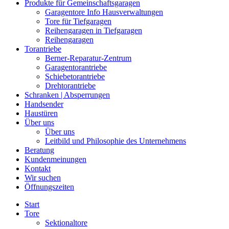
Produkte für Gemeinschaftsgaragen
Garagentore Info Hausverwaltungen
Tore für Tiefgaragen
Reihengaragen in Tiefgaragen
Reihengaragen
Torantriebe
Berner-Reparatur-Zentrum
Garagentorantriebe
Schiebetorantriebe
Drehtorantriebe
Schranken | Absperrungen
Handsender
Haustüren
Über uns
Über uns
Leitbild und Philosophie des Unternehmens
Beratung
Kundenmeinungen
Kontakt
Wir suchen
Öffnungszeiten
Start
Tore
Sektionaltore