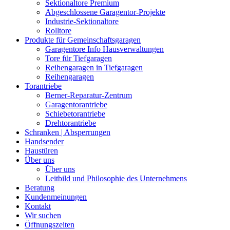
Sektionaltore Premium
Abgeschlossene Garagentor-Projekte
Industrie-Sektionaltore
Rolltore
Produkte für Gemeinschaftsgaragen
Garagentore Info Hausverwaltungen
Tore für Tiefgaragen
Reihengaragen in Tiefgaragen
Reihengaragen
Torantriebe
Berner-Reparatur-Zentrum
Garagentorantriebe
Schiebetorantriebe
Drehtorantriebe
Schranken | Absperrungen
Handsender
Haustüren
Über uns
Über uns
Leitbild und Philosophie des Unternehmens
Beratung
Kundenmeinungen
Kontakt
Wir suchen
Öffnungszeiten