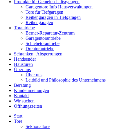
Produkte für Gemeinschaftsgaragen
Garagentore Info Hausverwaltungen
Tore für Tiefgaragen
Reihengaragen in Tiefgaragen
Reihengaragen
Torantriebe
Berner-Reparatur-Zentrum
Garagentorantriebe
Schiebetorantriebe
Drehtorantriebe
Schranken | Absperrungen
Handsender
Haustüren
Über uns
Über uns
Leitbild und Philosophie des Unternehmens
Beratung
Kundenmeinungen
Kontakt
Wir suchen
Öffnungszeiten
Start
Tore
Sektionaltore