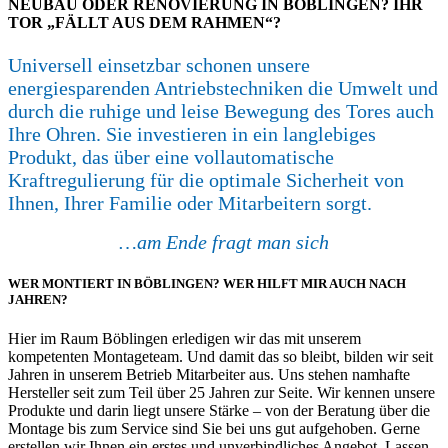
NEUBAU ODER RENOVIERUNG IN BÖBLINGEN? IHR
TOR „FÄLLT AUS DEM RAHMEN“?
Universell einsetzbar schonen unsere
energiesparenden Antriebstechniken die Umwelt und
durch die ruhige und leise Bewegung des Tores auch
Ihre Ohren. Sie investieren in ein langlebiges
Produkt, das über eine vollautomatische
Kraftregulierung für die optimale Sicherheit von
Ihnen, Ihrer Familie oder Mitarbeitern sorgt.
…am Ende fragt man sich
WER MONTIERT IN BÖBLINGEN? WER HILFT MIR AUCH NACH
JAHREN?
Hier im Raum Böblingen erledigen wir das mit unserem
kompetenten Montageteam. Und damit das so bleibt, bilden wir seit
Jahren in unserem Betrieb Mitarbeiter aus. Uns stehen namhafte
Hersteller seit zum Teil über 25 Jahren zur Seite. Wir kennen unsere
Produkte und darin liegt unsere Stärke – von der Beratung über die
Montage bis zum Service sind Sie bei uns gut aufgehoben. Gerne
erstellen wir Ihnen ein erstes und unverbindliches Angebot. Lassen