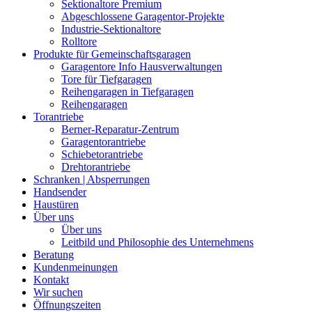
Sektionaltore Premium
Abgeschlossene Garagentor-Projekte
Industrie-Sektionaltore
Rolltore
Produkte für Gemeinschaftsgaragen
Garagentore Info Hausverwaltungen
Tore für Tiefgaragen
Reihengaragen in Tiefgaragen
Reihengaragen
Torantriebe
Berner-Reparatur-Zentrum
Garagentorantriebe
Schiebetorantriebe
Drehtorantriebe
Schranken | Absperrungen
Handsender
Haustüren
Über uns
Über uns
Leitbild und Philosophie des Unternehmens
Beratung
Kundenmeinungen
Kontakt
Wir suchen
Öffnungszeiten